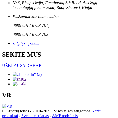
Nr.6, Pietų sekcija, Fenghuang 6th Road, Aukštųjų
technologijų plėtros zona, Baoji Shaanxi, Kinija
Paskambinkite mums dabar:
0086-0917-6758-791;
0086-0917-6758-792
xn@bjxngs.com
SEKITE MUS
UŽKLAUSA DABAR
VR
© Autorių teisės - 2010–2023: Visos teisės saugomos.
Karšti
produktai
-
Svetainės planas
-
AMP mobilusis