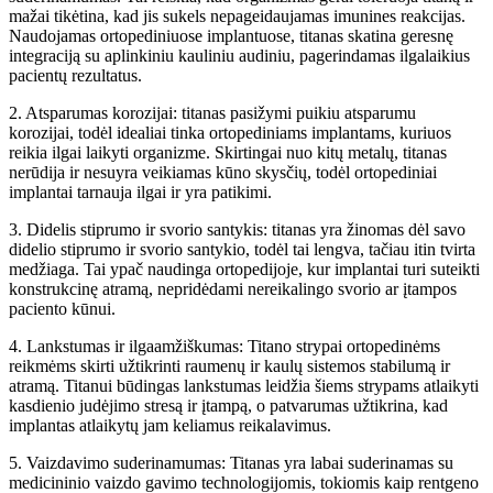
mažai tikėtina, kad jis sukels nepageidaujamas imunines reakcijas.
Naudojamas ortopediniuose implantuose, titanas skatina geresnę
integraciją su aplinkiniu kauliniu audiniu, pagerindamas ilgalaikius
pacientų rezultatus.
2. Atsparumas korozijai: titanas pasižymi puikiu atsparumu
korozijai, todėl idealiai tinka ortopediniams implantams, kuriuos
reikia ilgai laikyti organizme. Skirtingai nuo kitų metalų, titanas
nerūdija ir nesuyra veikiamas kūno skysčių, todėl ortopediniai
implantai tarnauja ilgai ir yra patikimi.
3. Didelis stiprumo ir svorio santykis: titanas yra žinomas dėl savo
didelio stiprumo ir svorio santykio, todėl tai lengva, tačiau itin tvirta
medžiaga. Tai ypač naudinga ortopedijoje, kur implantai turi suteikti
konstrukcinę atramą, nepridėdami nereikalingo svorio ar įtampos
paciento kūnui.
4. Lankstumas ir ilgaamžiškumas: Titano strypai ortopedinėms
reikmėms skirti užtikrinti raumenų ir kaulų sistemos stabilumą ir
atramą. Titanui būdingas lankstumas leidžia šiems strypams atlaikyti
kasdienio judėjimo stresą ir įtampą, o patvarumas užtikrina, kad
implantas atlaikytų jam keliamus reikalavimus.
5. Vaizdavimo suderinamumas: Titanas yra labai suderinamas su
medicininio vaizdo gavimo technologijomis, tokiomis kaip rentgeno