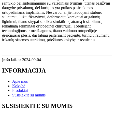
santykio bei suderinamumo su vaizdiniais tyrimais, titanas pasižymi
daugybe privalumų, dėl kurių jis yra puikus pasirinkimas
ortopediniams implantams. Nesvarbu, ar jie naudojami stuburo
suliejimui, lūžių fiksavimui, deformacijų korekcijai ar galūnių
ilginimui, titano strypai suteikia struktūrinę atramą ir stabilumą,
reikalingą sėkmingai ortopedinei chirurgijai. Tobulėjant
technologijoms ir medžiagoms, titano vaidmuo ortopedijoje
greičiausiai plėsis, dar labiau pagerinant pacientų, turinčių raumenų
ir kaulų sistemos sutrikimų, priežiūros kokybę ir rezultatus.
Įrašo laikas: 2024-09-04
INFORMACIJA
Apie mus
Kokybė
Produktai
Susisiekite su mumis
SUSISIEKITE SU MUMIS