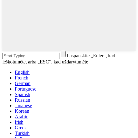
Paspauskite „Enter“, kad
ieškotumėte, arba „ESC“, kad uždarytumėte
English
French
German
Portuguese
Spanish
Russian
Japanese
Korean
Arabic
Irish
Greek
Turkish