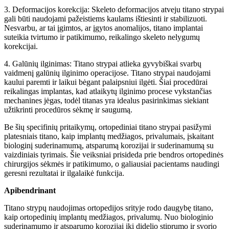
3. Deformacijos korekcija: Skeleto deformacijos atveju titano strypai
gali būti naudojami pažeistiems kaulams ištiesinti ir stabilizuoti.
Nesvarbu, ar tai įgimtos, ar įgytos anomalijos, titano implantai
suteikia tvirtumo ir patikimumo, reikalingo skeleto nelygumų
korekcijai.
4. Galūnių ilginimas: Titano strypai atlieka gyvybiškai svarbų
vaidmenį galūnių ilginimo operacijose. Titano strypai naudojami
kaului paremti ir laikui bėgant palaipsniui ilgėti. Šiai procedūrai
reikalingas implantas, kad atlaikytų ilginimo procese vykstančias
mechanines jėgas, todėl titanas yra idealus pasirinkimas siekiant
užtikrinti procedūros sėkmę ir saugumą.
Be šių specifinių pritaikymų, ortopediniai titano strypai pasižymi
platesniais titano, kaip implantų medžiagos, privalumais, įskaitant
biologinį suderinamumą, atsparumą korozijai ir suderinamumą su
vaizdiniais tyrimais. Šie veiksniai prisideda prie bendros ortopedinės
chirurgijos sėkmės ir patikimumo, o galiausiai pacientams naudingi
geresni rezultatai ir ilgalaikė funkcija.
Apibendrinant
Titano strypų naudojimas ortopedijos srityje rodo daugybę titano,
kaip ortopedinių implantų medžiagos, privalumų. Nuo biologinio
suderinamumo ir atsparumo korozijai iki didelio stiprumo ir svorio