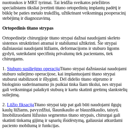
nuotraukos ir MRT tyrimai. Tai leidžia sveikatos priežiūros
specialistams tiksliai įvertinti titano ortopedinių implantų padėtį ir
būklę be paties metalo trukdžių, užtikrinant veiksmingą pooperacinį
stebėjimą ir diagnozavimą.
Ortopedinis titano strypas
Ortopedinėje chirurgijoje titano strypai dažnai naudojami skeleto
sistemos struktūrinei atramai ir stabilumui užtikrinti. Šie strypai
dažniausiai naudojami lūžiams, deformacijoms ir stuburo ligoms
gydyti, suteikdami specifinių privalumų tiek pacientams, tiek
chirurgams.
1.
Stuburo susiliejimo operacija
Titano strypai dažniausiai naudojami
stuburo suliejimo operacijose, kai implantuojami titano strypai
stuburui stabilizuoti ir išlyginti. Dėl didelio titano stiprumo ir
biologinio suderinamumo jis puikiai tinka šiam tikslui, nes strypai
gali veiksmingai palaikyti stuburą ir kartu skatinti gretimų slankstelių
suliejimą.
2.
Lūžio fiksacija
Titano strypai taip pat gali būti naudojami ilgųjų
kaulų lūžiams, pavyzdžiui, šlaunikaulio ar blauzdikaulio, taisyti.
Imobilizuodami lūžusius segmentus titano strypais, chirurgai gali
skatinti tinkamą gijimą ir sąnarių išsidėstymą, galiausiai atkurdami
paciento mobilumą ir funkcijas.