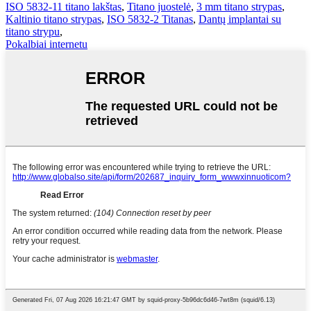
ISO 5832-11 titano lakštas
,
Titano juostelė
,
3 mm titano strypas
,
Kaltinio titano strypas
,
ISO 5832-2 Titanas
,
Dantų implantai su
titano strypu
,
Pokalbiai internetu