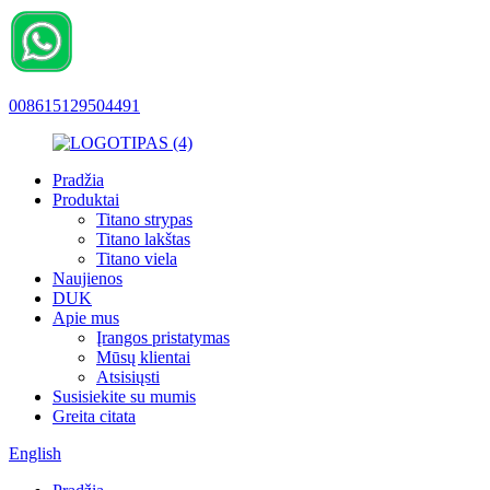
008615129504491
Pradžia
Produktai
Titano strypas
Titano lakštas
Titano viela
Naujienos
DUK
Apie mus
Įrangos pristatymas
Mūsų klientai
Atsisiųsti
Susisiekite su mumis
Greita citata
English