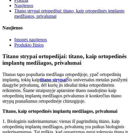
Pradžia
Naujienos
Titano strypai ortopedijai: titano, kaip ortopedinės implantų
medžiagos, privalumai
Naujienos
Įmonės naujienos
Produkto žinios
Titano strypai ortopedijai: titano, kaip ortopedinės
implantų medžiagos, privalumai
Titanas tapo populiaria medžiaga ortopedijoje, ypač ortopedinių
implantų, tokių kaip
titano strypai
Šis universalus metalas pasižymi
daugybe privalumų, dėl kurių jis idealiai tinka ortopedinėms
reikmėms. Šiame straipsnyje aptarsime titano naudojimo kaip
ortopedinių implantų medžiagos privalumus ir konkrečius titano
strypų pranašumus ortopedinėje chirurgijoje.
Titano, kaip ortopedinės implantų medžiagos, privalumai
1. Biologinis suderinamumas: vienas iš pagrindinių titano, kaip
ortopedinių implantų medžiagos, privalumų yra puikus biologinis
suderinamumas. Tai reiškia, kad organizmas gerai toleruoja titaną ir